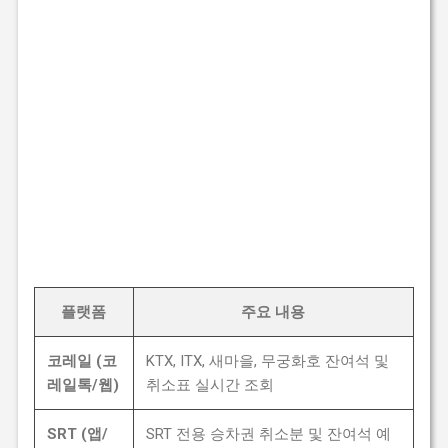
플랫폼
주요 내용
코레일 (코
KTX, ITX, 새마을, 무궁화호 잔여석 및
레일톡/웹)
취소표 실시간 조회
SRT (앱/
SRT 전용 승차권 취소분 및 잔여석 예