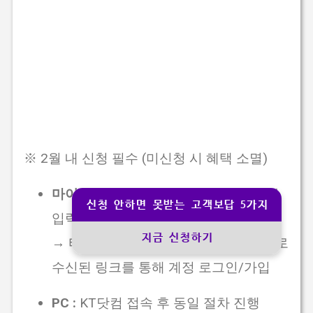
※
2월 내 신청 필수
(미신청 시 혜택 소멸)
마이KT 앱 :
챗봇에 '고객보답프로그램'
신청 안하면 못받는 고객보답 5가지
입력 → '자세히 보기' 클릭 → 본인인증
지금 신청하기
→ 티빙 신청하기 → 약관 동의 → 문자로
수신된 링크를 통해 계정 로그인/가입
PC :
KT닷컴 접속 후 동일 절차 진행